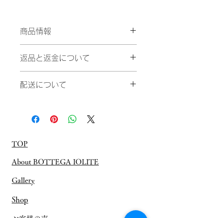
商品情報
ロードクロサイト：9×5×2mm / サイ
返品と返金について
ズ：7(17.3mm)
返品と返金については、お問い合わせ
配送について
フォームよりご相談ください。
通常、１週間以内での配送となります
が、１０日以上必要とする場合には別
途ご連絡させていただきます。
TOP
About BOTTEGA IOLITE
Gallery
Shop