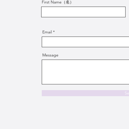
First Name（名）
Email
Message
S