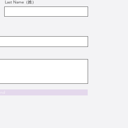
Last Name（姓）
end